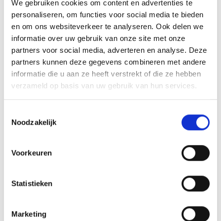
We gebruiken cookies om content en advertenties te
personaliseren, om functies voor social media te bieden
en om ons websiteverkeer te analyseren. Ook delen we
informatie over uw gebruik van onze site met onze
Bussen te huur uit ons modern,
partners voor social media, adverteren en analyse. Deze
veilig en duurzaam wagenpark
partners kunnen deze gegevens combineren met andere
informatie die u aan ze heeft verstrekt of die ze hebben
Altijd met ervaren en professionele chauffeur!
verzameld op basis van uw gebruik van hun services.
Met meer dan 80 moderne touringcars in
verschillende formaten en goed opgeleide
Toestemmingsselectie
Noodzakelijk
chauffeurs regelen wij alle bus vervoer voor
jou en je groep. Daarnaast onderhouden we
een netwerk van collega-touringcarbedrijven
Voorkeuren
met wie wij samen een complete dekking in
Nederland en heel Europa kunnen realiseren.
Statistieken
Zo hebben we altijd voldoende capaciteit om
grote hoeveelheden personenvervoer te
Marketing
regelen. Van A tot Z, van deur tot deur.