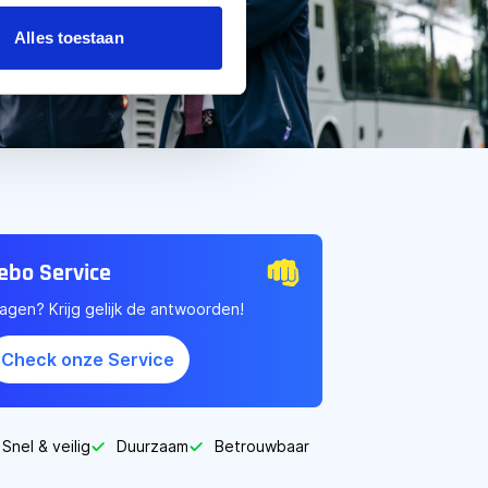
Alles toestaan
ebo Service
agen? Krijg gelijk de antwoorden!
Check onze Service
Snel & veilig
Duurzaam
Betrouwbaar