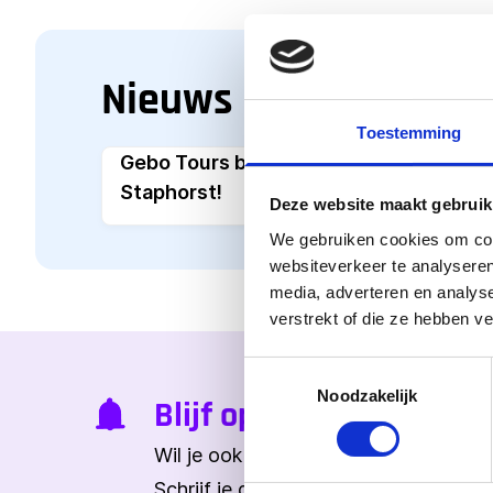
Nieuws
Toestemming
Gebo Tours blijft aan boord bij VV
Staphorst!
Deze website maakt gebruik
We gebruiken cookies om cont
websiteverkeer te analyseren
media, adverteren en analys
verstrekt of die ze hebben v
Toestemmingsselectie
Noodzakelijk
Blijf op de hoogte
Wil je ook het laatste nieuws ontva
Schrijf je dan in voor onze nieuwsbrie