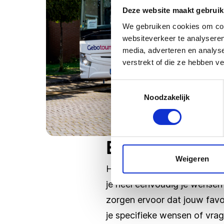
Deze website maakt gebruik
We gebruiken cookies om cont
websiteverkeer te analyseren
media, adverteren en analys
verstrekt of die ze hebben v
Toestemmingsselectie
Noodzakelijk
Een bus huren 
Weigeren
Heb je interesse in het hur
je heel eenvoudig je wensen 
zorgen ervoor dat jouw favo
je specifieke wensen of vr