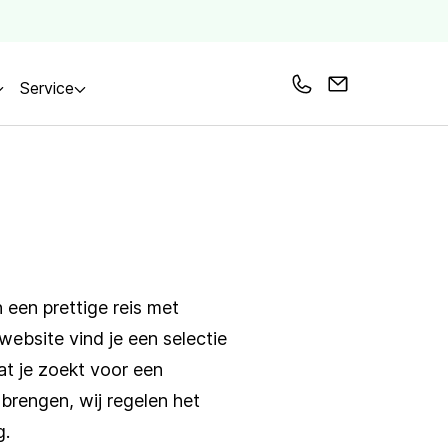
Service
Bel ons
Mail ons
 een prettige reis met
ebsite vind je een selectie
at je zoekt voor een
brengen, wij regelen het
g.