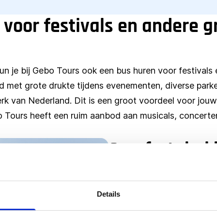
 voor festivals en andere g
un je bij Gebo Tours ook een bus huren voor festivals 
d met grote drukte tijdens evenementen, diverse park
k van Nederland. Dit is een groot voordeel voor jouw c
Tours heeft een ruim aanbod aan musicals, concerten en
Comfortabel 
Alle tochten naar musicals 
busvervoer. Ideaal voor ee
Details
luxe touringcars zitten erg
zeer goed te doen zijn. D