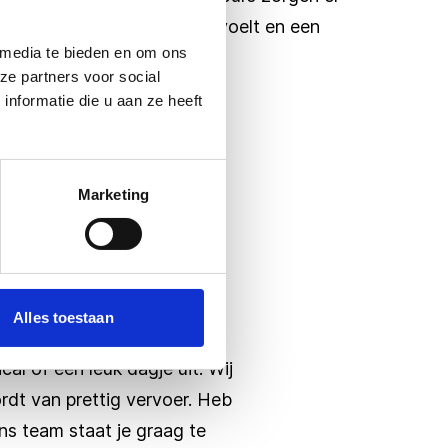
iedereen zich op het gemak voelt en een
 media te bieden en om ons
ze partners voor social
nformatie die u aan ze heeft
Marketing
? Zo geregeld
Alles toestaan
het formulier hieronder kun
l of een leuk dagje uit. Wij
dt van prettig vervoer. Heb
s team staat je graag te