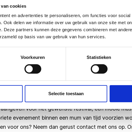
 van cookies
daarnaast altijd voor dat 
ent en advertenties te personaliseren, om functies voor social
fijne tour ervaart.
. Ook delen we informatie over uw gebruik van onze site met on
e. Deze partners kunnen deze gegevens combineren met andere i
erzameld op basis van uw gebruik van hun services.
Voorkeuren
Statistieken
voor musicals of festivals
Selectie toestaan
en van een bus voor een of meerdere evenementen? Via 
aangeven voor het gewenste festival, een mooie musica
riete evenement binnen een mum van tijd voorzien wor
agen voor ons? Neem dan gerust
contact
met ons op. On