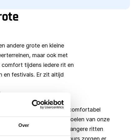
rote
en andere grote en kleine
eerterreinen, maar ook met
omfort tijdens iedere rit en
 festivals. Er zit altijd
busvervoer
en concerten zijn inclusief comfortabel
n gezellig avondje uit. De stoelen van onze
Over
 prettig, waardoor zelfs de langere ritten
e buschauffeurs van Gebo Tours zorgen er