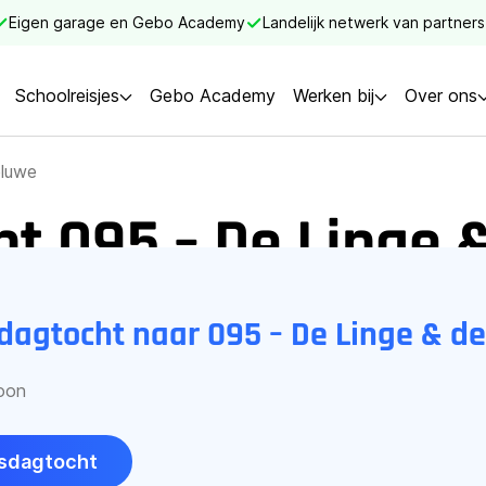
Eigen garage en Gebo Academy
Landelijk netwerk van partners
Schoolreisjes
Gebo Academy
Werken bij
Over ons
eluwe
t 095 – De Linge 
sdagtocht naar 095 – De Linge & d
oon
epsdagtocht