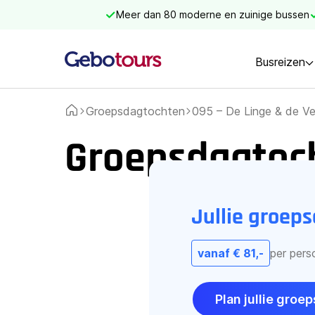
Meer dan 80 moderne en zuinige bussen
Busreizen
Groepsdagtochten
095 – De Linge & de V
Home
Groepsdagtoch
Jullie groep
vanaf € 81,-
per pers
Plan jullie gro