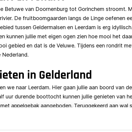
in de Betuwe van Doornenburg tot Gorinchem stroomt. M
rivier. De fruitboomgaarden langs de Linge oefenen e
 gebied tussen Geldermalsen en Leerdam is erg idyllisch
n kunnen jullie met eigen ogen zien hoe mooi het daar
i gebied en dat is de Veluwe. Tijdens een rondrit met
e Nederland.
ieten in Gelderland
ijden we naar Leerdam. Hier gaan jullie aan boord van 
lf uur durende boottocht kunnen jullie genieten van h
fie met appelgebak aangeboden. Teruggekeerd aan wal st
r Hoenderloo. Hier worden jullie in restaurant de Rug