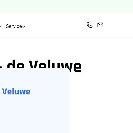
Service
Bel ons
Mail ons
& de Veluwe
e Veluwe