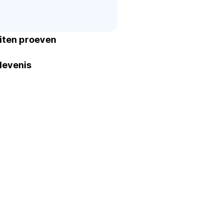
eiten proeven
levenis