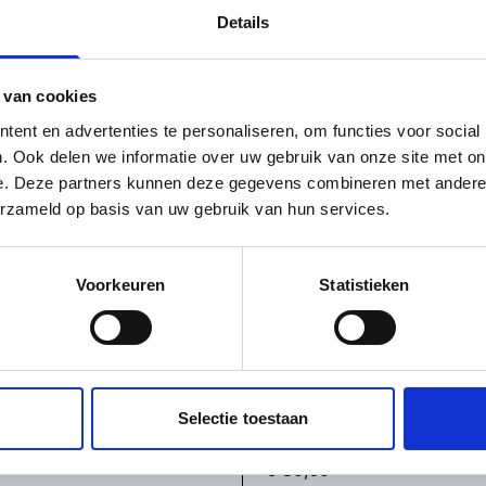
Details
eer in de touringcar en maken we onder leiding van e
Apeldoorn en een deel van de Kroondomeinen. Terug in 
 van cookies
e (voor eigen rekening) nuttigen. Daarna rijden we w
ent en advertenties te personaliseren, om functies voor social
€ p.p. (vanaf)
. Ook delen we informatie over uw gebruik van onze site met on
e. Deze partners kunnen deze gegevens combineren met andere i
€ 90,75
erzameld op basis van uw gebruik van hun services.
€ 85,50
Voorkeuren
Statistieken
€ 81,50
€ 81,00
€ 80,75
Selectie toestaan
€ 80,50