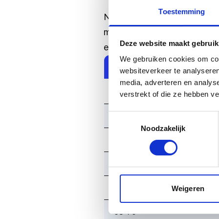
Toestemming
Na de maaltijd stappen we w
mooie tocht door Koninklijk 
Deze website maakt gebruik
eventueel nog een consumpti
We gebruiken cookies om cont
Personen
websiteverkeer te analyseren
media, adverteren en analys
35-39
verstrekt of die ze hebben v
40-44
Toestemmingsselectie
Noodzakelijk
45-50
51-54
55-62
Weigeren
63-70