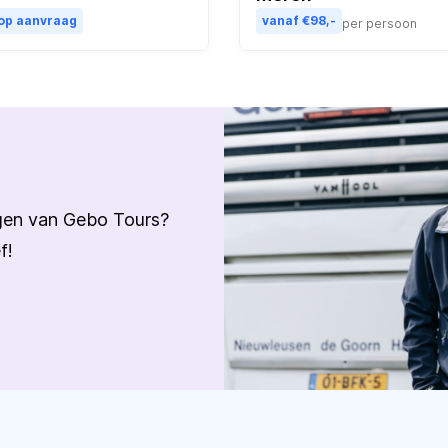
 op aanvraag
vanaf €98,-
per persoon
ngen van Gebo Tours?
f!