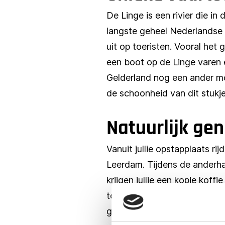
De Linge is een rivier die 
langste geheel Nederlandse 
uit op toeristen. Vooral het
een boot op de Linge varen e
Gelderland nog een ander moo
de schoonheid van dit stukj
Natuurlijk gen
Vanuit jullie opstapplaats r
Leerdam. Tijdens de anderha
krijgen jullie een kopje kof
touringcar en rijden we naa
goed diner.