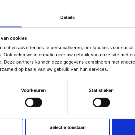
gge (Achterhoeks voor krentenwegge). Indien gewenst i
Details
ij Weenink ligt het Openluchtmuseum Erve Kots. Het p
 van cookies
ent en advertenties te personaliseren, om functies voor social
. Ook delen we informatie over uw gebruik van onze site met on
€ p.p. (vanaf)
e. Deze partners kunnen deze gegevens combineren met andere i
erzameld op basis van uw gebruik van hun services.
€ 72,25
€ 67,00
Voorkeuren
Statistieken
€ 63,00
€ 60,00
Selectie toestaan
€ 59,50