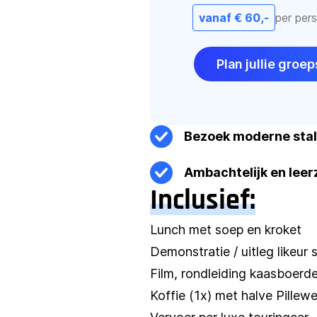
vanaf € 60,-
per per
Plan jullie gro
Bezoek moderne stal
Ambachtelijk en lee
Inclusief:
Lunch met soep en kroket
Demonstratie / uitleg likeur 
Film, rondleiding kaasboerde
Koffie (1x) met halve Pille