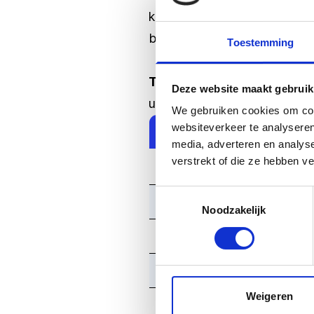
koffie met een halve Pillewe
breiden met een diner.
Toestemming
Tip
: Tegenover Kaasboerder
Deze website maakt gebruik
uit te breiden!
We gebruiken cookies om cont
websiteverkeer te analyseren
Personen
media, adverteren en analys
verstrekt of die ze hebben v
30-34
Toestemmingsselectie
35-39
Noodzakelijk
40-44
45-50
Weigeren
51-54