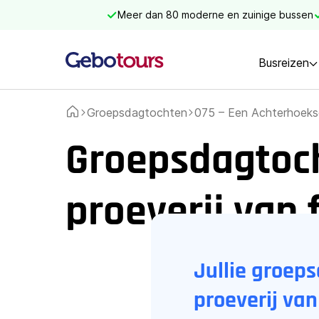
Meer dan 80 moderne en zuinige bussen
Busreizen
Groepsdagtochten
075 – Een Achterhoekse 
Home
Groepsdagtoch
proeverij van 
Jullie groep
proeverij van