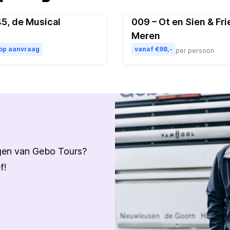
5, de Musical
009 – Ot en Sien & Fri
Pop
Meren
 op aanvraag
vanaf €98,-
per persoon
ngen van Gebo Tours?
f!