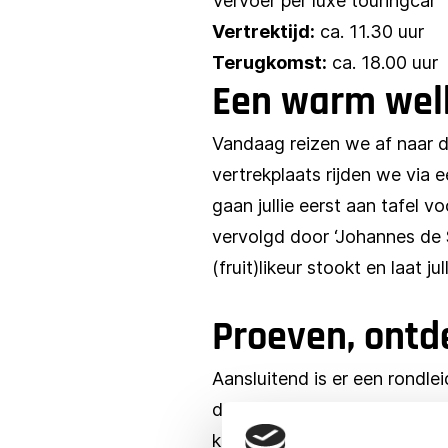
Vervoer per luxe touringcar
Vertrektijd:
ca. 11.30 uur
Terugkomst:
ca. 18.00 uur
Een warm wel
Vandaag reizen we af naar de
vertrekplaats rijden we via
gaan jullie eerst aan tafel 
vervolgd door ‘Johannes de St
(fruit)likeur stookt en laat j
Proeven, ont
Aansluitend is er een rondle
de kaasopslag. Ook dit sluite
kaas terug, maar ook andere 