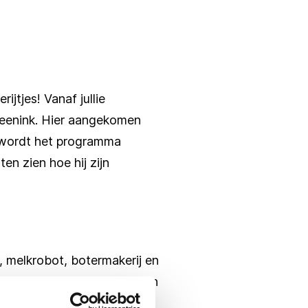
jtjes! Vanaf jullie
 Weenink. Hier aangekomen
na wordt het programma
en zien hoe hij zijn
l, melkrobot, botermakerij en
inden jullie de fruitlikeur en
ijgen jullie nog een kopje