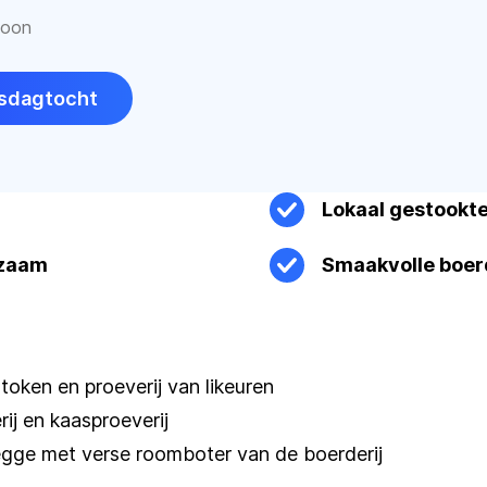
soon
epsdagtocht
Lokaal gestookte
rzaam
Smaakvolle boerd
stoken en proeverij van likeuren
rij en kaasproeverij
wegge met verse roomboter van de boerderij