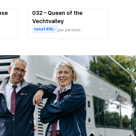
ese
032 – Queen of the
ulair
Vechtvalley
vanaf €55,-
per persoon