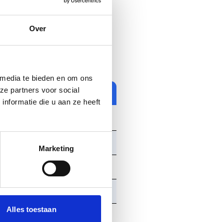
s de reis uiteraard uit te
Over
rogramma is hier prima mee
 media te bieden en om ons
ze partners voor social
nformatie die u aan ze heeft
Marketing
Alles toestaan