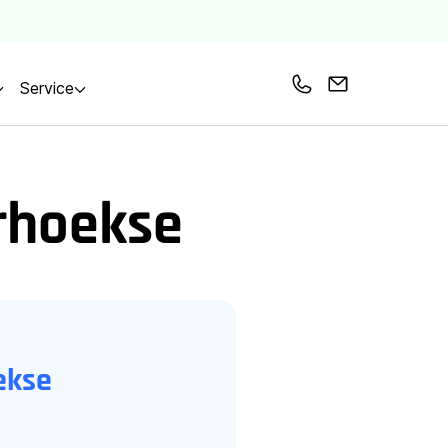
Service
Bel ons
Mail ons
rhoekse
ekse