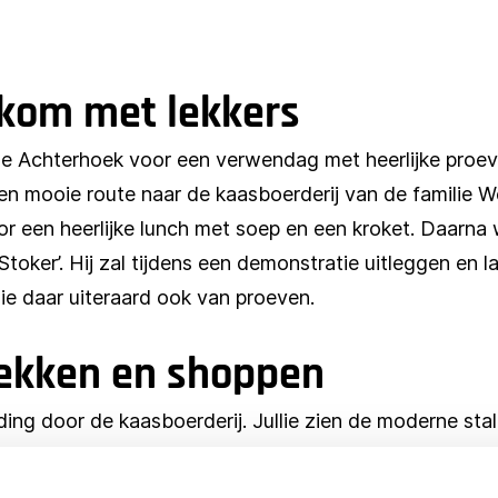
kom met lekkers
 Achterhoek voor een verwendag met heerlijke proeveri
 een mooie route naar de kaasboerderij van de familie
voor een heerlijke lunch met soep en een kroket. Daar
oker’. Hij zal tijdens een demonstratie uitleggen en lat
ullie daar uiteraard ook van proeven.
dekken en shoppen
iding door de kaasboerderij. Jullie zien de moderne sta
n we af met een kleine proeverij. In de boerderijwinkel v
streekproducten. Voordat we huiswaarts vertrekken, kr