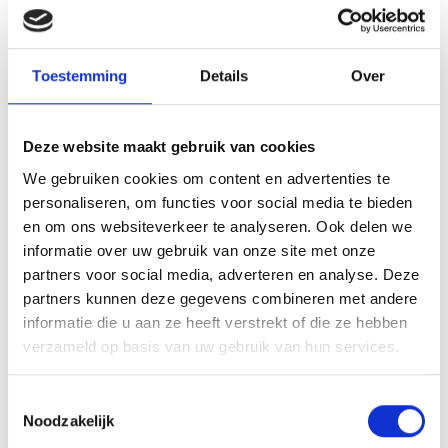
honingbos, en van China tot Japan, Sri Lanka,
Ruanda, India, Korea, Darjeeling en Yunnan – uit alle
windstreken! Ook voor alle accessoires rondom thee
Toestemming
Details
Over
ben je hier aan het juiste adres.
Na het bezoek rijden we weer huiswaarts, maar
Deze website maakt gebruik van cookies
natuurlijk hebben jullie altijd de mogelijkheid om de
We gebruiken cookies om content en advertenties te
dag uit te breiden met een bezoek aan een leuke
personaliseren, om functies voor social media te bieden
plaats, zoals bijvoorbeeld Drachten of Joure, of een
en om ons websiteverkeer te analyseren. Ook delen we
diner op de terugreis!
informatie over uw gebruik van onze site met onze
partners voor social media, adverteren en analyse. Deze
Personen
€ p.p. (vanaf)
partners kunnen deze gegevens combineren met andere
informatie die u aan ze heeft verstrekt of die ze hebben
30-34
€ 72,00
verzameld op basis van uw gebruik van hun services.
35-39
€ 66,75
Toestemmingsselectie
Noodzakelijk
40-44
€ 62,75