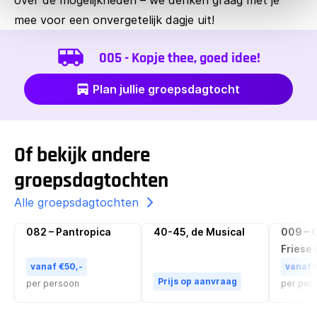
mee voor een onvergetelijk dagje uit!
005 - Kopje thee, goed idee!
Plan jullie groepsdagtocht
Of bekijk andere
groepsdagtochten
Alle groepsdagtochten
082 – Pantropica
40-45, de Musical
009 – O
Populair
Friese
vanaf €50,-
vanaf 
Prijs op aanvraag
per persoon
per per