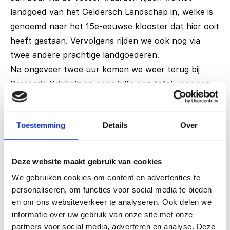
landgoed van het Geldersch Landschap in, welke is
genoemd naar het 15e-eeuwse klooster dat hier ooit
heeft gestaan. Vervolgens rijden we ook nog via
twee andere prachtige landgoederen.
Na ongeveer twee uur komen we weer terug bij
Brasserie Kriebelz en gaan jullie aan tafel voor een
heerlijke en bijzondere maaltijd: Dekselse Pannetjes.
Per groep kunnen jullie een keuze maken uit 3
Toestemming
Details
Over
heerlijke en verrassende hoofdgerechten, die
worden aangeboden in pannetjes. Na de maaltijd
gaan we naar de volgende bestemming: het
Deze website maakt gebruik van cookies
Oranjemuseum Nieuwe Haghuis in Diepenheim. Dit
We gebruiken cookies om content en advertenties te
museum is één van de vier in zijn soort in Nederland
personaliseren, om functies voor social media te bieden
en is dus een bijzondere bezienswaardigheid. Jullie
en om ons websiteverkeer te analyseren. Ook delen we
worden ontvangen met koffie en kruidkoek en
informatie over uw gebruik van onze site met onze
vervolgens krijgen jullie een rondleiding waarbij jullie
partners voor social media, adverteren en analyse. Deze