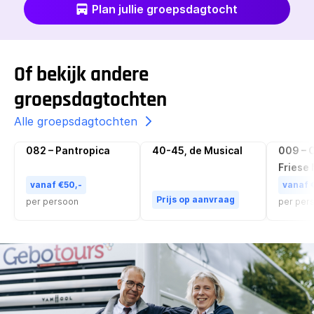
Plan jullie groepsdagtocht
Of bekijk andere
groepsdagtochten
Alle groepsdagtochten
082 – Pantropica
40-45, de Musical
009 – O
Populair
Friese
vanaf €50,-
vanaf 
Prijs op aanvraag
per persoon
per per