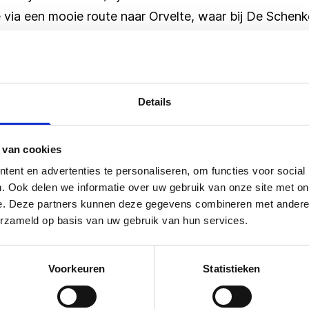
 via een mooie route naar Orvelte, waar bij De Schenk
k van de groepsgrootte splitsen we jullie in één of twe
aken en er wat vrije tijd is. De huifkartocht door de 
el ongerepte Drentse dorpslandschap. Het dorpje Orvel
eerd aan de hand van een kadastrale kaart uit circa 18
Details
jullie bij De Schenkerij genieten van een goed verzor
 van cookies
ijd om Orvelte op eigen gelegenheid te verkennen. Gen
ent en advertenties te personaliseren, om functies voor social
jfjes en winkeltjes. Veel is gratis te bezoeken, maar
. Ook delen we informatie over uw gebruik van onze site met on
e. Deze partners kunnen deze gegevens combineren met andere i
ning). Na het bezoek aan Orvelte rijden we naar het din
erzameld op basis van uw gebruik van hun services.
€ p.p. (vanaf)
Voorkeuren
Statistieken
€ 97,25
€ 91,25