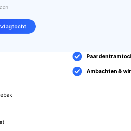
soon
epsdagtocht
Paardentramtoc
Ambachten & win
gebak
et