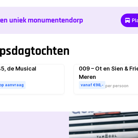
, een uniek monumentendorp
Pl
epsdagtochten
5, de Musical
009 – Ot en Sien & Fri
Pop
Meren
 op aanvraag
vanaf €98,-
per persoon