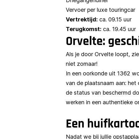
Driegangendiner
Vervoer per luxe touringcar
Vertrektijd:
ca. 09.15 uur
Terugkomst:
ca. 19.45 uur
Orvelte: gesch
Als je door Orvelte loopt, z
niet zomaar!
In een oorkonde uit 1362 w
van de plaatsnaam aan: het 
de status van beschermd do
werken in een authentieke 
Een huifkarto
Nadat we bij jullie opstappl