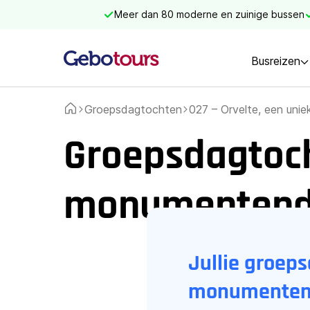
Meer dan 80 moderne en zuinige bussen
Busreizen
Groepsdagtochten
027 – Orvelte, een un
Home
Groepsdagtocht
monumentend
Jullie groeps
monumenten