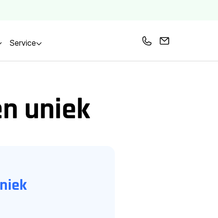
Service
Bel ons
Mail ons
en uniek
uniek