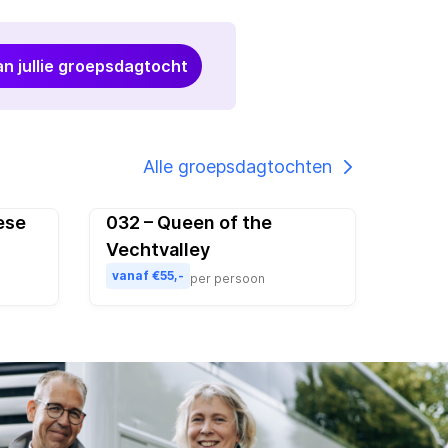
an jullie groepsdagtocht
Alle groepsdagtochten
ese
032 – Queen of the
ulair
Vechtvalley
vanaf €55,-
per persoon