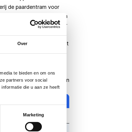
erij de paardentram voor
e groepen, zodat iedereen een
omgeving is een leuke manier
te is op prachtige wijze
30. Het verleden is hier tot
Over
gde koffietafel met kroket.
iet van nieuwe en oude
 media te bieden en om ons
 voor sommige musea geldt een
ze partners voor social
nformatie die u aan ze heeft
eradres.
Marketing