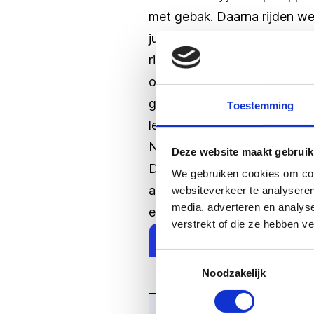
met gebak. Daarna rijden we
jullie klaarstaat. Afhankelij
rit met de paardentram kan m
om te genieten van het vrijw
gereconstrueerd en gerestaur
Toestemming
leven gekomen!
Na dit wisselprogramma gaan 
Deze website maakt gebruik
Daarna hebben jullie vrije t
We gebruiken cookies om cont
ambachten in gastvrije bedri
websiteverkeer te analyseren
media, adverteren en analys
entreeprijs (voor eigen reke
verstrekt of die ze hebben v
Personen
Toestemmingsselectie
Noodzakelijk
30-34
35-39