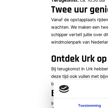
Terugkomst:
ca. 16.30 uur
Twee uur geni
Vanaf de opstapplaats rijden 
wachten. We maken een twee 
schipper vertelt jullie over 
windmolenpark van Nederland
Ontdek Urk op
Bij terugkomst in Urk hebben 
deze tijd ook vullen met bi
bezichtiging van de vuurtore
Bijzonderhede
In plaats van de koffietafel
Toestemming