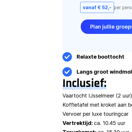
vanaf € 52,-
per per
Plan jullie gro
Relaxte boottocht
Langs groot windmo
Inclusief:
Vaartocht IJsselmeer (2 uur)
Koffietafel met kroket aan 
Vervoer per luxe touringcar
Vertrektijd:
ca. 10.45 uur