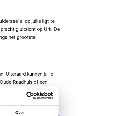
erzee’ al op jullie ligt te
rachtig uitzicht op Urk. De
angs het grootste
n. Uiteraard kunnen jullie
t Oude Raadhuis of een
 te serveren aan boord!
Over