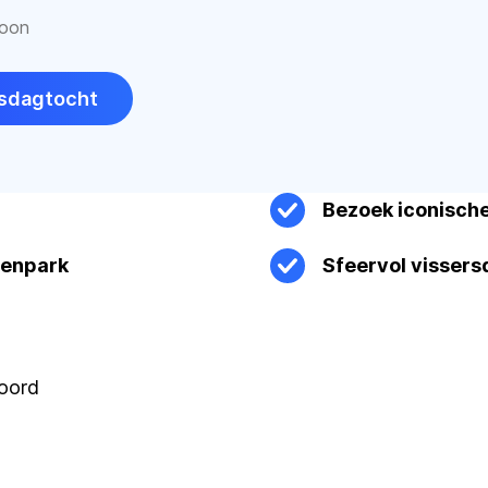
soon
epsdagtocht
Bezoek iconisch
lenpark
Sfeervol vissers
boord