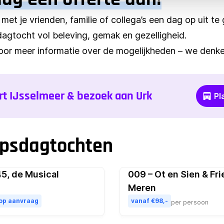
 met je vrienden, familie of collega’s een dag op uit t
gtocht vol beleving, gemak en gezelligheid.
or meer informatie over de mogelijkheden – we denke
rt IJsselmeer & bezoek aan Urk
Pl
epsdagtochten
5, de Musical
009 – Ot en Sien & Fri
Pop
Meren
 op aanvraag
vanaf €98,-
per persoon