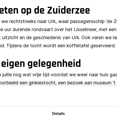
eten op de Zuiderzee
we rechtstreeks naar Urk, waar passagiersschip ‘de Zuid
uur durende rondvaart over het IJsselmeer, met een p
dit uitzicht en de geschiedenis van Urk. Ook varen we l
. Tijdens de tocht wordt een koffietafel geserveerd.
 eigen gelegenheid
jullie nog wat vrije tijd voordat we weer naar huis gaa
jvoorbeeld een ginkiestocht, een bezoek aan museum ’
n. Vraag gerust naar de mogelijkheden en prijzen!
n:
 met kroket is het ook mogelijk om een lekkere vislunch
Details