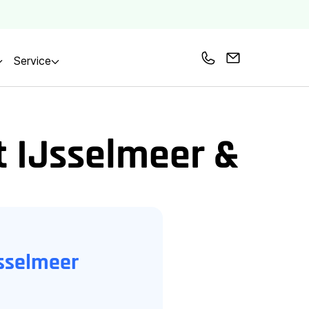
Service
Bel ons
Mail ons
 IJsselmeer &
Jsselmeer