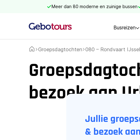
Meer dan 80 moderne en zuinige bussen
Busreizen
Groepsdagtochten
080 – Rondvaart IJsse
Home
Groepsdagtoch
bezoek aan Ur
Jullie groep
& bezoek aan