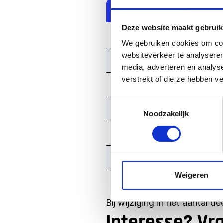
Personen
Deze website maakt gebruik
30-34
We gebruiken cookies om cont
websiteverkeer te analyseren
35-39
media, adverteren en analys
verstrekt of die ze hebben v
40-44
Toestemmingsselectie
45-50
Noodzakelijk
51-54
55-62
Weigeren
63-70
Bij wijziging in het aantal d
Interesse? Vr