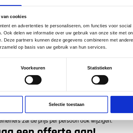
€ p.p. (vanaf)
 van cookies
€ 62,50
ent en advertenties te personaliseren, om functies voor social
. Ook delen we informatie over uw gebruik van onze site met on
€ 58,25
e. Deze partners kunnen deze gegevens combineren met andere i
erzameld op basis van uw gebruik van hun services.
€ 55,25
€ 52,75
Voorkeuren
Statistieken
€ 52,25
€ 52,00
Selectie toestaan
€ 51,75
eelnemers zal de prijs per persoon ook wijzigen.
aag een offerte aan!