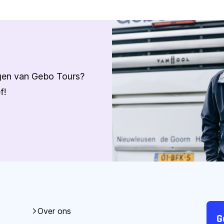
ngen van Gebo Tours?
f!
Over ons
G