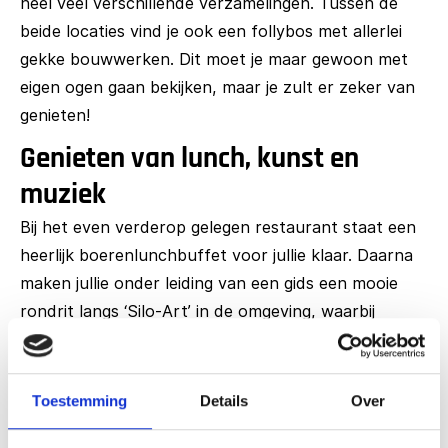
heel veel verschillende verzamelingen. Tussen de
beide locaties vind je ook een follybos met allerlei
gekke bouwwerken. Dit moet je maar gewoon met
eigen ogen gaan bekijken, maar je zult er zeker van
genieten!
Genieten van lunch, kunst en
muziek
Bij het even verderop gelegen restaurant staat een
heerlijk boerenlunchbuffet voor jullie klaar. Daarna
maken jullie onder leiding van een gids een mooie
rondrit langs ‘Silo-Art’ in de omgeving, waarbij
diverse silo’s prachtig beschilderd zijn. Later in de
middag genieten jullie van een gezellige boerenbingo
en ga je er misschien wel met een leuke prijs
Toestemming
Details
Over
vandoor!