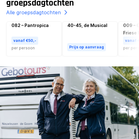
groepsdagtochten
Alle groepsdagtochten
082 – Pantropica
40-45, de Musical
009 – O
Populair
Friese
vanaf €50,-
vanaf 
Prijs op aanvraag
per persoon
per per