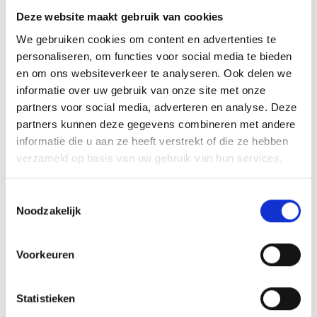
Personen
€ p.p. (vanaf)
Deze website maakt gebruik van cookies
We gebruiken cookies om content en advertenties te
30-34
€ 98,00
personaliseren, om functies voor social media te bieden
en om ons websiteverkeer te analyseren. Ook delen we
35-39
€ 90,25
informatie over uw gebruik van onze site met onze
partners voor social media, adverteren en analyse. Deze
40-44
€ 84,50
partners kunnen deze gegevens combineren met andere
informatie die u aan ze heeft verstrekt of die ze hebben
45-50
€ 79,75
verzameld op basis van uw gebruik van hun services.
51-54
€ 79,25
Toestemmingsselectie
Noodzakelijk
55-62
€ 79,00
63-65
€ 78,75
Voorkeuren
Bij wijziging in het aantal deelnemers zal de prijs per
Statistieken
persoon ook wijzigen.