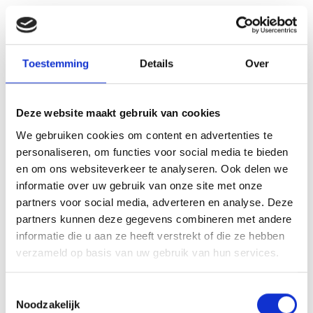
de boerderij als kathedraal van het landschap. We
sluiten af met een kop koffie.
Tip: In 2025 viert het Fries Landbouwmuseum het
Toestemming
Details
Over
100-jarig jubileum én de opening van de nieuwbouw.
Het museum is helemaal opnieuw ingericht en er is
Deze website maakt gebruik van cookies
een extra ruimte bijgekomen voor wisselexposities
We gebruiken cookies om content en advertenties te
en voor de ontvangst van grotere groepen. Waar
personaliseren, om functies voor social media te bieden
het museum trots op is, is de komst van de
en om ons websiteverkeer te analyseren. Ook delen we
expositie ‘De Wereld van het Fries Paard’.
informatie over uw gebruik van onze site met onze
Personen
€ p.p. (vanaf)
partners voor social media, adverteren en analyse. Deze
partners kunnen deze gegevens combineren met andere
informatie die u aan ze heeft verstrekt of die ze hebben
30-34
€ 92,25
verzameld op basis van uw gebruik van hun services.
35-39
€ 86,25
Toestemmingsselectie
Noodzakelijk
40-44
€ 81,50