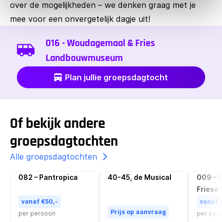
over de mogelijkheden – we denken graag met je
mee voor een onvergetelijk dagje uit!
016 - Woudagemaal & Fries
Landbouwmuseum
Plan jullie groepsdagtocht
Of bekijk andere
groepsdagtochten
Alle groepsdagtochten
082 – Pantropica
40-45, de Musical
009 – O
Populair
Friese
vanaf €50,-
vanaf 
Prijs op aanvraag
per persoon
per per