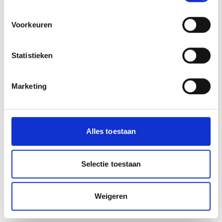
45-50
€ 77,75
Voorkeuren
51-54
€ 77,25
Statistieken
55-62
€ 77,00
Marketing
63-70
€ 76,75
Bij wijziging in het aantal deelnemers zal de prijs per
persoon ook wijzigen.
Alles toestaan
Interesse? Vraag een offerte aan!
Lijkt het je leuk om er samen met je vrienden, familie
Selectie toestaan
of collega’s een dag op uit te gaan? Kies voor een
compleet verzorgde groepsdagtocht vol beleving,
Weigeren
gemak en gezelligheid.
Neem contact met ons op voor meer informatie