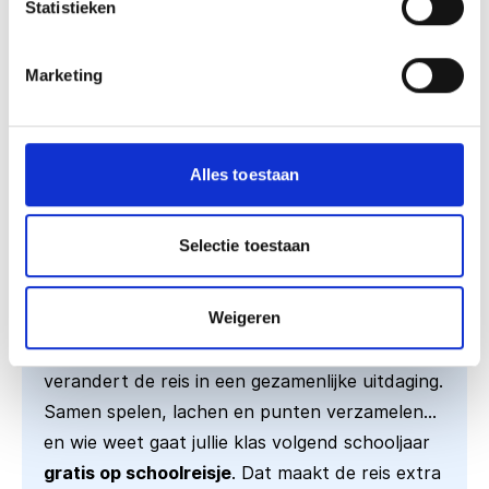
Statistieken
Marketing
Alles toestaan
Win een gratis schoolreisje!
Selectie toestaan
Het schoolreisje begint dit jaar niet bij de
Weigeren
poort, maar al in de bus. Met een interactief
spelpakket vol opdrachten en quizvragen
verandert de reis in een gezamenlijke uitdaging.
Samen spelen, lachen en punten verzamelen…
en wie weet gaat jullie klas volgend schooljaar
gratis op schoolreisje
. Dat maakt de reis extra