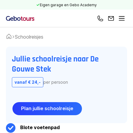
Eigen garage en Gebo Academy
Bel ons
Mail ons
Men
Schoolreisjes
Home
Schoolreisje De Gouwe Stek
Jullie schoolreisje naar De
Gouwe Stek
vanaf € 24,-
per persoon
Plan jullie schoolreisje
Blote voetenpad