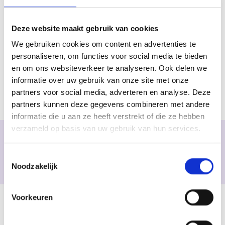
Deze website maakt gebruik van cookies
We gebruiken cookies om content en advertenties te
personaliseren, om functies voor social media te bieden
en om ons websiteverkeer te analyseren. Ook delen we
Zijn jullie er klaar voor?
informatie over uw gebruik van onze site met onze
Plan jouw schoolreisje naar De Gouwe Stek en
partners voor social media, adverteren en analyse. Deze
partners kunnen deze gegevens combineren met andere
ontdek wat er allemaal onder je voeten leeft!
informatie die u aan ze heeft verstrekt of die ze hebben
verzameld op basis van uw gebruik van hun services.
Wordt het De Gouwe Stek?
Toestemmingsselectie
Plan jullie schoolreisje!
Noodzakelijk
Voorkeuren