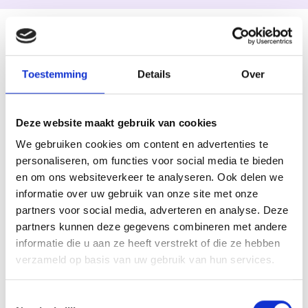
Met de bus naar Familiepark
Drievliet
Toestemming
Details
Over
Plan vandaag je schoolreis en maak er een
legendarische dag van waar iedereen nog lang over
Deze website maakt gebruik van cookies
zal praten!
We gebruiken cookies om content en advertenties te
personaliseren, om functies voor social media te bieden
en om ons websiteverkeer te analyseren. Ook delen we
informatie over uw gebruik van onze site met onze
partners voor social media, adverteren en analyse. Deze
partners kunnen deze gegevens combineren met andere
informatie die u aan ze heeft verstrekt of die ze hebben
verzameld op basis van uw gebruik van hun services.
Zijn jullie er klaar voor?
Toestemmingsselectie
Reserveer nu en jullie volgende avontuur begint in