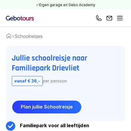
Eigen garage en Gebo Academy
Bel ons
Mail ons
Men
Schoolreisjes
Home
Schoolreisje Familiepark Drievliet
Jullie schoolreisje naar
Familiepark Drievliet
vanaf € 36,-
per persoon
Plan jullie Schoolreisje
Familiepark voor all leeftijden