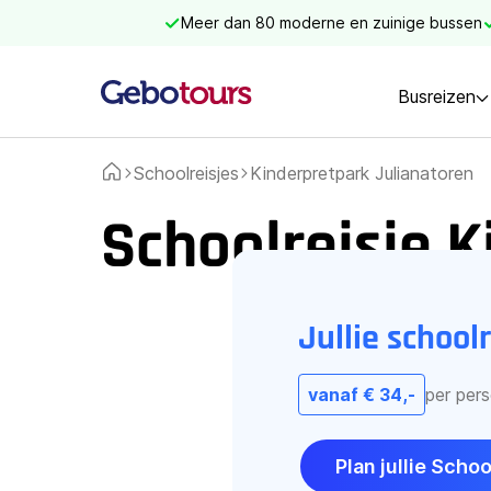
Meer dan 80 moderne en zuinige bussen
Busreizen
Schoolreisjes
Kinderpretpark Julianatoren
Home
Schoolreisje 
Jullie school
vanaf € 34,-
per per
Plan jullie Schoo