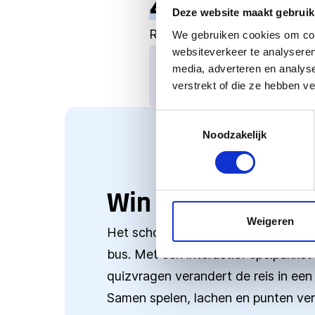
Zijn jullie er 
Deze website maakt gebruik
Reserveer vandaag nog en maa
We gebruiken cookies om cont
websiteverkeer te analyseren
media, adverteren en analys
Wordt het Kin
verstrekt of die ze hebben v
Toestemmingsselectie
Noodzakelijk
Win een gratis sch
Weigeren
Het schoolreisje begint dit jaar niet 
bus. Met een interactief spelpakket
quizvragen verandert de reis in een
Samen spelen, lachen en punten v