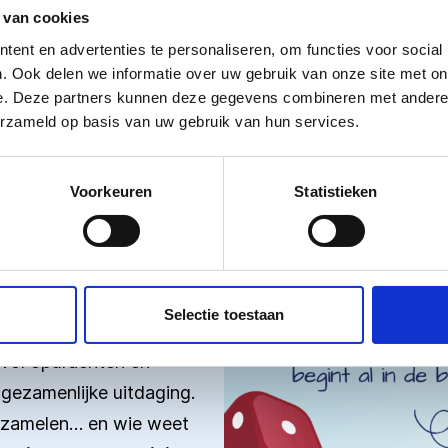
klaar voor?
 van cookies
k van jullie schoolreisje een onvergetelijke ervaring!
ent en advertenties te personaliseren, om functies voor social
. Ook delen we informatie over uw gebruik van onze site met on
e. Deze partners kunnen deze gegevens combineren met andere i
derpretpark Julianatoren?
erzameld op basis van uw gebruik van hun services.
Voorkeuren
Statistieken
oolreisje!
Selectie toestaan
bij de poort, maar al in de
 vol opdrachten en
 gezamenlijke uitdaging.
erzamelen… en wie weet