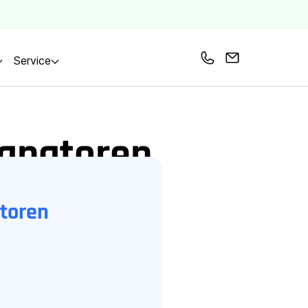
Service
Bel ons
Mail ons
ianatoren
atoren