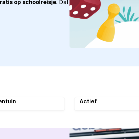
ratis op schoolreisje
. Dat
entuin
Actief