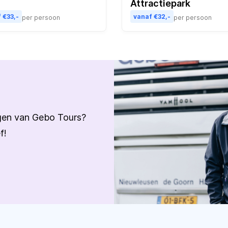
Attractiepark
 €33,-
vanaf €32,-
per persoon
per persoon
ngen van Gebo Tours?
f!