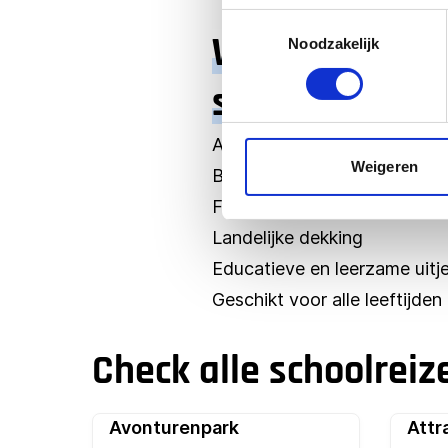
Toestemmingsselectie
Waarom kiezen
Noodzakelijk
schoolreisje?
Alles geregeld van A tot Z
Weigeren
Betrouwbaarheid en veilighe
Flexibel en breed aanbod
Landelijke dekking
Educatieve en leerzame uitj
Geschikt voor alle leeftijden
Check alle schoolreiz
Avonturenpark
Attr
Populair