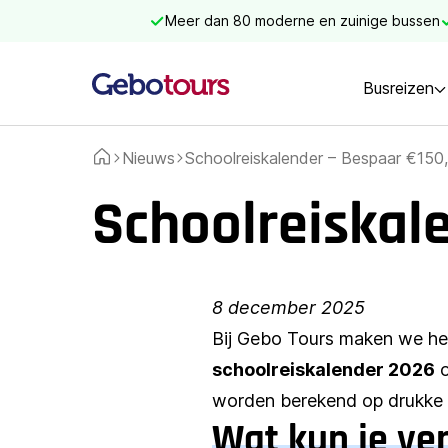
Meer dan 80 moderne en zuinige bussen
Busreizen
Nieuws
Schoolreiskalender – Bespaar €150,
Home
Schoolreiskal
8 december 2025
Bij Gebo Tours maken we het
schoolreiskalender 2026
o
worden berekend op drukke d
Wat kun je ve