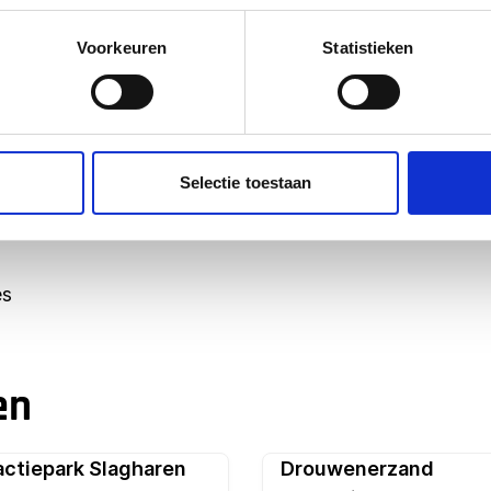
 voor Gebo Tours voor jou
Voorkeuren
Statistieken
 Ontdek de voordelen:
Selectie toestaan
id
es
en
actiepark Slagharen
Drouwenerzand